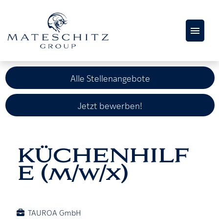
AKTUELLE
STELLENANGEBOTE
Alle Stellenangebote
KARRIERESEITE
Jetzt bewerben!
KÜCHENHILF
E (m/w/x)
TAUROA GmbH