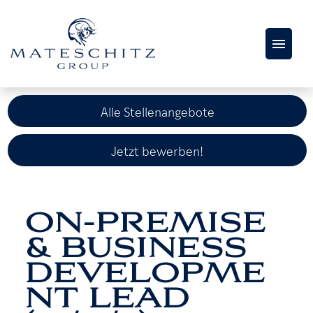
AKTUELLE
STELLENANGEBOTE
Alle Stellenangebote
KARRIERESEITE
Jetzt bewerben!
ON-PREMISE
& BUSINESS
DEVELOPME
NT LEAD