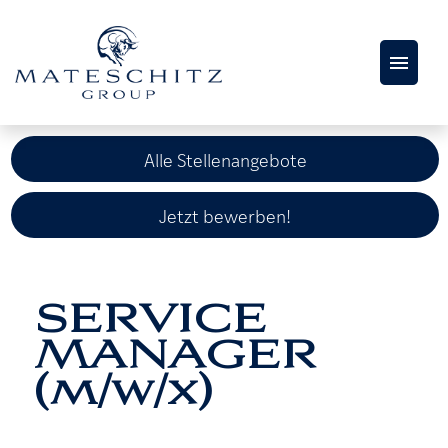
AKTUELLE
STELLENANGEBOTE
Alle Stellenangebote
KARRIERESEITE
Jetzt bewerben!
SERVICE
MANAGER
(m/w/x)