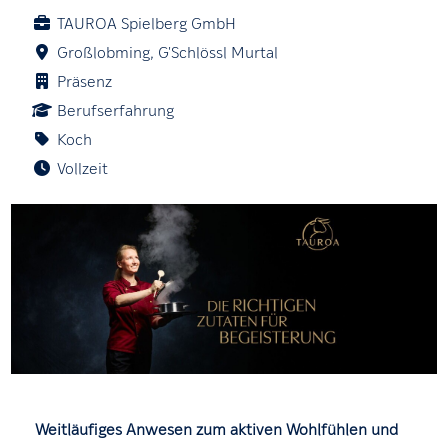
TAUROA Spielberg GmbH
Großlobming, G'Schlössl Murtal
Präsenz
Berufserfahrung
Koch
Vollzeit
Weitläufiges Anwesen zum aktiven Wohlfühlen und