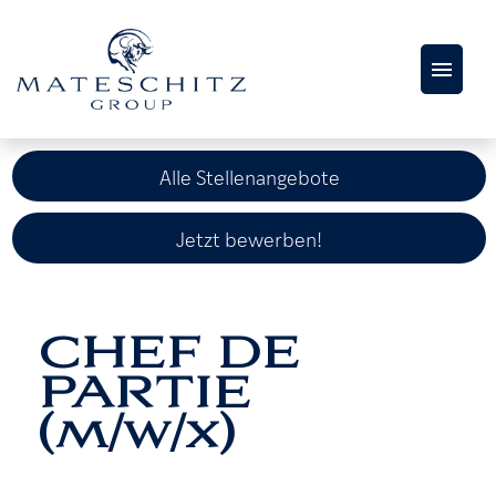
AKTUELLE
STELLENANGEBOTE
Alle Stellenangebote
KARRIERESEITE
Jetzt bewerben!
CHEF DE
PARTIE
(m/w/x)